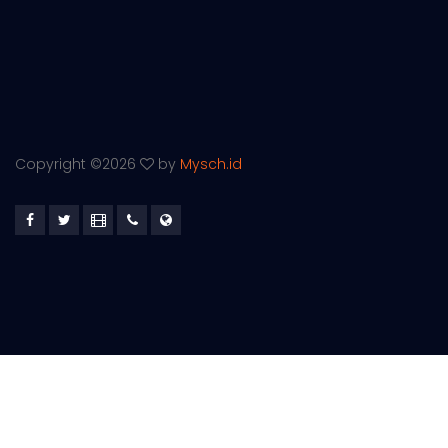
Copyright ©
2026
by
Mysch.id