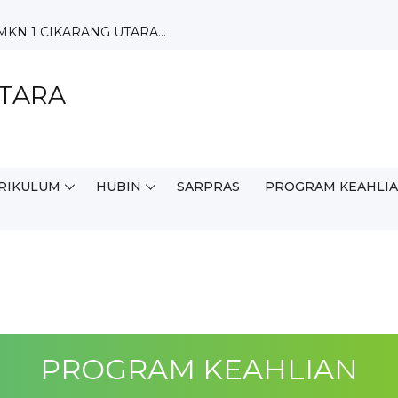
N 1 CIKARANG UTARA...
rang Utara...
...
UTARA
, M.Pd...
 SERLI AFRELITA,...
RIKULUM
HUBIN
SARPRAS
PROGRAM KEAHLI
PROGRAM KEAHLIAN